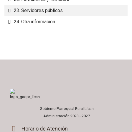
Carpeta
23. Servidores públicos
Carpeta
24. Otra información
Gobierno Parroquial Rural Lican
Administración 2023 - 2027
Horario de Atención