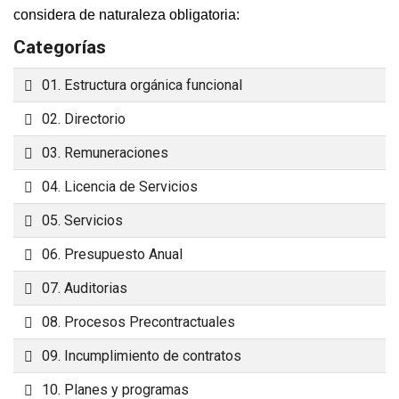
considera de naturaleza obligatoria:
Categorías
Carpeta
01. Estructura orgánica funcional
Carpeta
02. Directorio
Carpeta
03. Remuneraciones
Carpeta
04. Licencia de Servicios
Carpeta
05. Servicios
Carpeta
06. Presupuesto Anual
Carpeta
07. Auditorias
Carpeta
08. Procesos Precontractuales
Carpeta
09. Incumplimiento de contratos
Carpeta
10. Planes y programas