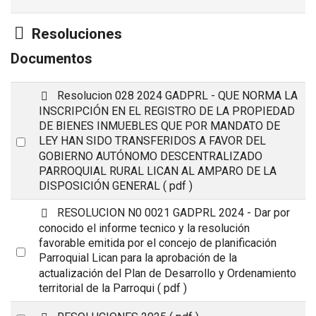
Carpeta
Resoluciones
Documentos
p
Resolucion 028 2024 GADPRL - QUE NORMA LA
d
INSCRIPCIÓN EN EL REGISTRO DE LA PROPIEDAD
f
DE BIENES INMUEBLES QUE POR MANDATO DE
Select
LEY HAN SIDO TRANSFERIDOS A FAVOR DEL
GOBIERNO AUTÓNOMO DESCENTRALIZADO
an
PARROQUIAL RURAL LICAN AL AMPARO DE LA
item
DISPOSICIÓN GENERAL
( pdf )
p
RESOLUCION N0 0021 GADPRL 2024 - Dar por
d
conocido el informe tecnico y la resolución
f
favorable emitida por el concejo de planificación
Select
Parroquial Lican para la aprobación de la
an
actualización del Plan de Desarrollo y Ordenamiento
territorial de la Parroqui
( pdf )
item
C