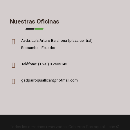
Nuestras Oficinas
Avda. Luis Arturo Barahona (plaza central)
Riobamba - Ecuador
Teléfono: (+593) 3 2605145
gadparroquiallican@hotmail.com
Todos los derechos reservados. Gobierno Parroquial Licán ©.