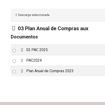
Descarga seleccionada
Carpeta
03 Plan Anual de Compras aux
Documentos
p
Select
02 PAC 2025
d
an
f
p
Select
PAC2024
item
d
an
f
p
Select
Plan Anual de Compras 2023
item
d
an
f
item