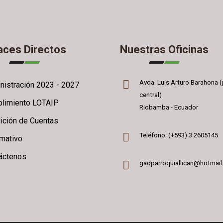
aces Directos
Nuestras Oficinas
Avda. Luis Arturo Barahona (
nistración 2023 - 2027
central)
limiento LOTAIP
Riobamba - Ecuador
ición de Cuentas
Teléfono: (+593) 3 2605145
rmativo
áctenos
gadparroquiallican@hotmai