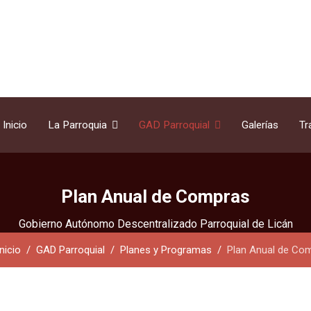
Inicio
La Parroquia
GAD Parroquial
Galerías
Tr
Plan Anual de Compras
Gobierno Autónomo Descentralizado Parroquial de Licán
Inicio
GAD Parroquial
Planes y Programas
Plan Anual de Co