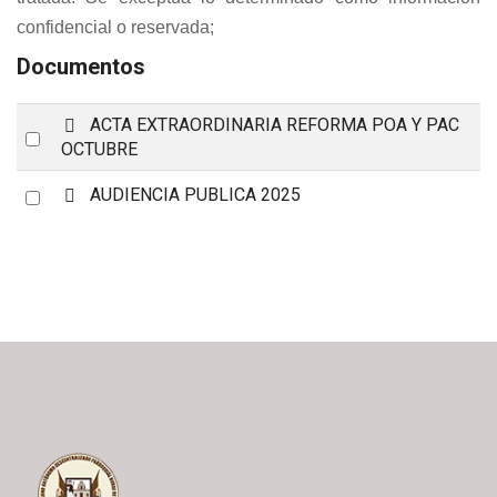
confidencial o reservada;
Documentos
p
ACTA EXTRAORDINARIA REFORMA POA Y PAC
Select
d
OCTUBRE
an
f
C
Select
AUDIENCIA PUBLICA 2025
item
a
an
r
item
p
e
t
a