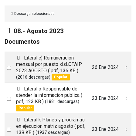
Descarga seleccionada
Carpeta
08.- Agosto 2023
Documentos
p
Literal c) Remuneración
d
mensual por puesto xlsLOTAIP
Select
26 Ene 2024
f
2023 AGOSTO
( pdf, 136 KB )
an
(2016 descargas)
Popular
item
p
Literal o Responsable de
d
atender la informacion publica
(
Select
23 Ene 2024
f
pdf, 123 KB )
(1881 descargas)
an
Popular
item
p
Literal k Planes y programas
d
en ejecucion matriz agosto
( pdf,
Select
23 Ene 2024
f
138 KB )
(1937 descargas)