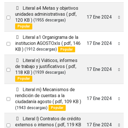
item
p
Literal a4 Metas y objetivos
d
unidades administrativas
( pdf,
Select
17 Ene 2024
f
120 KB )
(1955 descargas)
an
Popular
item
p
Literal a1 Organigrama de la
d
Select
institucion AGOSTOxls
( pdf, 146
17 Ene 2024
f
KB )
(1912 descargas)
Popular
an
item
p
Literal n) Viáticos, informes
d
de trabajo y justificativos
( pdf,
Select
17 Ene 2024
f
118 KB )
(1939 descargas)
an
Popular
item
p
Literal m) Mecanismos de
d
rendición de cuentas a la
Select
17 Ene 2024
f
ciudadanía agosto
( pdf, 109 KB )
an
(1943 descargas)
Popular
item
p
Literal l) Contratos de crédito
d
Select
externos o internos
( pdf, 119 KB
17 Ene 2024