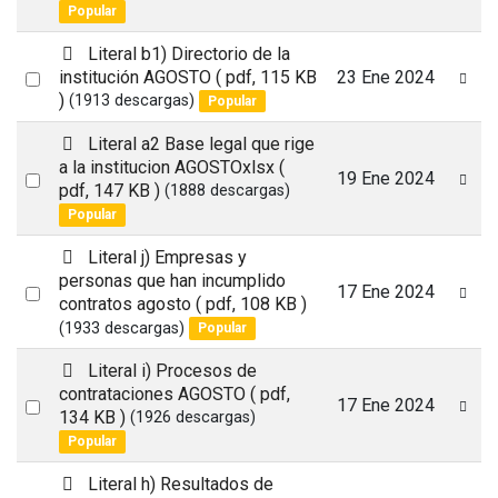
an
Popular
item
p
Literal b1) Directorio de la
d
Select
institución AGOSTO
( pdf, 115 KB
23 Ene 2024
f
)
(1913 descargas)
Popular
an
item
p
Literal a2 Base legal que rige
d
a la institucion AGOSTOxlsx
(
Select
19 Ene 2024
f
pdf, 147 KB )
(1888 descargas)
an
Popular
item
p
Literal j) Empresas y
d
personas que han incumplido
Select
17 Ene 2024
f
contratos agosto
( pdf, 108 KB )
an
(1933 descargas)
Popular
item
p
Literal i) Procesos de
d
contrataciones AGOSTO
( pdf,
Select
17 Ene 2024
f
134 KB )
(1926 descargas)
an
Popular
item
p
Literal h) Resultados de