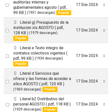
d
auditorías internas y
Select
17 Ene 2024
f
gubernamentales agosto
( pdf,
an
99 KB )
(1951 descargas)
Popular
item
p
Literal g) Presupuesto de la
d
institución xls AGOSTO
( pdf,
Select
17 Ene 2024
f
128 KB )
(1979 descargas)
an
Popular
item
p
Literal e Texto integro de
d
contratos colectivos vigentes
(
Select
17 Ene 2024
f
pdf, 99 KB )
(1934 descargas)
an
Popular
item
p
Literal d Servicios que
d
ofrece y las formas de acceder a
Select
17 Ene 2024
f
ellos AGOSTO
( pdf, 120 KB )
an
(1969 descargas)
Popular
item
p
Literal b2 Distributivo del
d
Select
personal AGOSTO
( pdf, 118 KB )
17 Ene 2024
f
(1929 descargas)
Popular
an