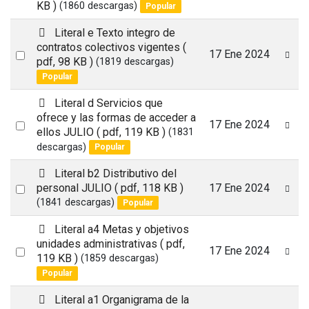
f
KB )
(1860 descargas)
Popular
an
item
p
Literal e Texto integro de
d
contratos colectivos vigentes
(
Select
17 Ene 2024
f
pdf, 98 KB )
(1819 descargas)
an
Popular
item
p
Literal d Servicios que
d
ofrece y las formas de acceder a
Select
17 Ene 2024
f
ellos JULIO
( pdf, 119 KB )
(1831
an
descargas)
Popular
item
p
Literal b2 Distributivo del
d
Select
personal JULIO
( pdf, 118 KB )
17 Ene 2024
f
(1841 descargas)
Popular
an
item
p
Literal a4 Metas y objetivos
d
unidades administrativas
( pdf,
Select
17 Ene 2024
f
119 KB )
(1859 descargas)
an
Popular
item
p
Literal a1 Organigrama de la