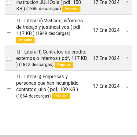
d
Select
institucion JULIOxls
( pdf, 150
17 Ene 2024
f
KB )
(1886 descargas)
Popular
an
item
p
Literal n) Viáticos, informes
d
de trabajo y justificativos
( pdf,
Select
17 Ene 2024
f
117 KB )
(1849 descargas)
an
Popular
item
p
Literal l) Contratos de crédito
d
Select
externos o internos
( pdf, 117 KB
17 Ene 2024
f
)
(1812 descargas)
Popular
an
item
p
Literal j) Empresas y
d
personas que han incumplido
Select
17 Ene 2024
f
contratos julio
( pdf, 109 KB )
an
(1864 descargas)
Popular
item