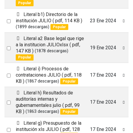
an
Popular
item
p
Literal b1) Directorio de la
d
Select
institución JULIO
( pdf, 114 KB )
23 Ene 2024
f
(1899 descargas)
Popular
an
item
p
Literal a2 Base legal que rige
d
a la institucion JULIOxlsx
( pdf,
Select
19 Ene 2024
f
147 KB )
(1878 descargas)
an
Popular
item
p
Literal i) Procesos de
d
Select
contrataciones JULIO
( pdf, 118
17 Ene 2024
f
KB )
(1867 descargas)
Popular
an
item
p
Literal h) Resultados de
d
auditorías internas y
Select
17 Ene 2024
f
gubernamentales julio
( pdf, 99
an
KB )
(1863 descargas)
Popular
item
p
Literal g) Presupuesto de la
d
Select
institución xls JULIO
( pdf, 128
17 Ene 2024