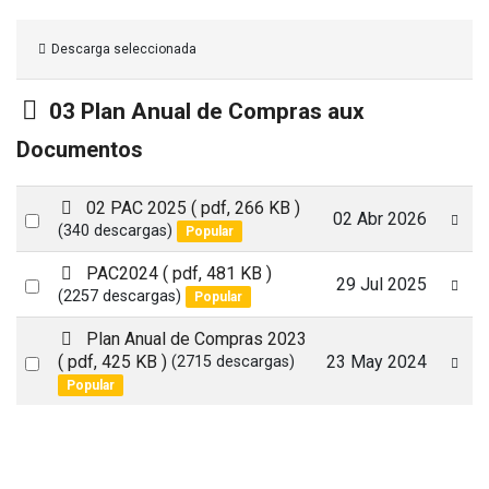
Descarga seleccionada
Carpeta
03 Plan Anual de Compras aux
Documentos
p
02 PAC 2025
( pdf, 266 KB )
Select
02 Abr 2026
d
(340 descargas)
Popular
an
f
p
PAC2024
( pdf, 481 KB )
item
Select
29 Jul 2025
d
(2257 descargas)
Popular
an
f
p
Plan Anual de Compras 2023
item
d
Select
( pdf, 425 KB )
23 May 2024
(2715 descargas)
f
Popular
an
item